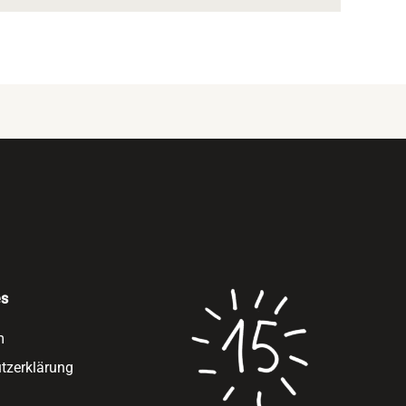
es
m
tzerklärung