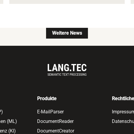
Weitere News
Produkte
Rechtlich
LP)
E-MailParser
Impressu
nen (ML)
DocumentReader
Datenschu
enz (KI)
DocumentCreator