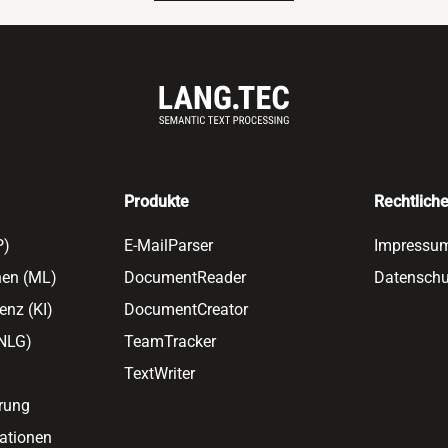
Produkte
Rechtlich
LP)
E-MailParser
Impressu
nen (ML)
DocumentReader
Datenschu
enz (KI)
DocumentCreator
(NLG)
TeamTracker
TextWriter
erung
tationen